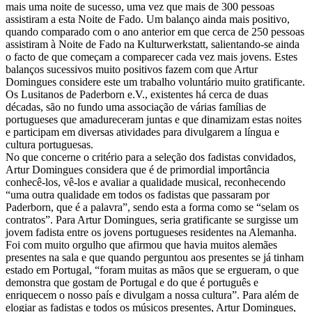
mais uma noite de sucesso, uma vez que mais de 300 pessoas
assistiram a esta Noite de Fado. Um balanço ainda mais positivo,
quando comparado com o ano anterior em que cerca de 250 pessoas
assistiram à Noite de Fado na Kulturwerkstatt, salientando-se ainda
o facto de que começam a comparecer cada vez mais jovens. Estes
balanços sucessivos muito positivos fazem com que Artur
Domingues considere este um trabalho voluntário muito gratificante.
Os Lusitanos de Paderborn e.V., existentes há cerca de duas
décadas, são no fundo uma associação de várias famílias de
portugueses que amadureceram juntas e que dinamizam estas noites
e participam em diversas atividades para divulgarem a língua e
cultura portuguesas.
No que concerne o critério para a seleção dos fadistas convidados,
Artur Domingues considera que é de primordial importância
conhecê-los, vê-los e avaliar a qualidade musical, reconhecendo
“uma outra qualidade em todos os fadistas que passaram por
Paderborn, que é a palavra”, sendo esta a forma como se “selam os
contratos”. Para Artur Domingues, seria gratificante se surgisse um
jovem fadista entre os jovens portugueses residentes na Alemanha.
Foi com muito orgulho que afirmou que havia muitos alemães
presentes na sala e que quando perguntou aos presentes se já tinham
estado em Portugal, “foram muitas as mãos que se ergueram, o que
demonstra que gostam de Portugal e do que é português e
enriquecem o nosso país e divulgam a nossa cultura”. Para além de
elogiar as fadistas e todos os músicos presentes, Artur Domingues,