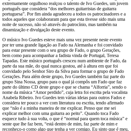
extremamente orgulhoso realçou o talento de Ivo Guedes, um jovem
português que considera “dos melhores guitarristas de guitarra
portuguesa”. Por fim ainda agradeceu a todos os patrocinadores e a
todos aqueles que colaboraram para que esta tivesse sido mais uma
noite de sucesso, não só através do patrocínio, mas também na
dinamização e divulgação deste evento.
O músico Ivo Guedes esteve mais uma vez presente neste evento
por ter uma grande ligação ao Fado na Alemanha e foi convidado
para estar presente com o seu grupo de Fado, o grupo Gerações,
bem como para acompanhar a fadista vinda de Portugal, Teresa
Tapadas. Este músico português cresceu num ambiente de Fado, da
parte da sua mãe, do qual nunca gostou, até à altura em que foi
convidado pelo Senhor Siro da Silva para formar o grupo de Fado
Gerações. Para além deste grupo, Ivo Guedes também faz parte do
grupo Sina Nossa, grupo para o qual já compôs um Fado que faz
parte do último CD deste grupo e que se chama “Alforria”, sendo o
nome da música “Amor perdido”, cuja letra foi escrita pela vocalista
Anabela Ribeiro. Ivo Guedes tem várias ideias para outros Fados e
considera ter pouco a ver com literatura ou escrita, tendo afirmado
que “não é a minha maneira de me explicar. Penso que me sei
explicar melhor com uma guitarra ao peito”. Quando toca Fado
esquece tudo à sua volta, o que é “normal para quem toca música” e
sente que lhe faz bem, “está dentro de mim, faz parte de mim e
reconheço-o como algo que tenha a ver comigo. Eu sinto que é meu,