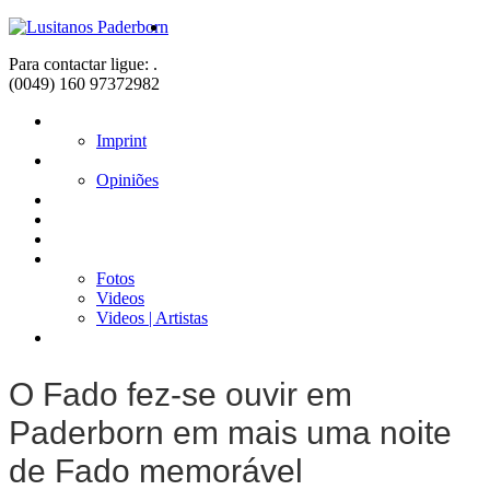
Para contactar ligue: .
(0049) 160 97372982
Home
Imprint
Sobre nós
Opiniões
Fadistas
Músicos
Notícias
Galerias
Fotos
Videos
Videos | Artistas
Contacto
O Fado fez-se ouvir em
Paderborn em mais uma noite
de Fado memorável