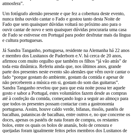
atmosfera”.
Um fotógrafo alemão presente e que fez a cobertura deste evento,
nunca tinha ouvido cantar o Fado e gostou tanto desta Noite de
Fado que sem quaisquer dúvidas voltará no próximo ano para o
ouvir cantar de novo e sem quaisquer dúvidas procuraria uma casa
de Fado se estivesse em Portugal para poder desfrutar mais da língua
e cultura portuguesas.
Já Sandra Tanganho, portuguesa, residente na Alemanha há 22 anos
e membro dos Lusitanos de Paderborn e.V. há cerca de 20 anos,
afirmou com muito orgulho que também os filhos “já vão atrás” de
toda esta dinâmica. Referiu ainda que, nos últimos anos, grande
parte dos presentes neste evento são alemães que vêm ouvir cantar o
fado “porque gostam do ambiente, gostam da comida e apesar de
não perceberem a música em si, gostam do som das guitarras”.
Sandra Tanganho revelou que para que esta noite possa ter aquele
gosto e sabor a Portugal, estes voluntários fazem desde as compras
até à confeção da comida, começando logo a seguir ao almoço para
que todos os presentes possam contactar com a gastronomia
portuguesa. Assim, houve caldo verde, bifanas, rissóis, pastéis de
bacalhau, pataniscas de bacalhau, entre outros e, no que concerne os
doces, apenas os pastéis de nata foram de compra, os restantes
bolos, entre os quais os bolos de ananás, bolo de cenoura e
queijadas foram igualmente feitos pelos membros dos Lusitanos de