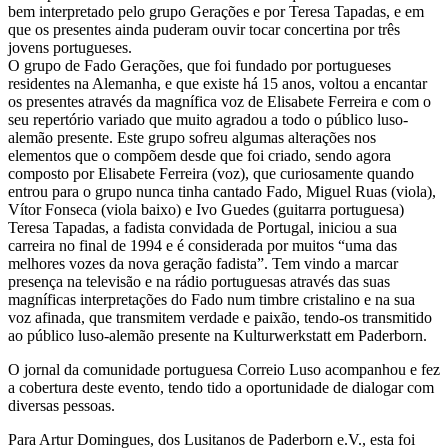
bem interpretado pelo grupo Gerações e por Teresa Tapadas, e em
que os presentes ainda puderam ouvir tocar concertina por três
jovens portugueses.
O grupo de Fado Gerações, que foi fundado por portugueses
residentes na Alemanha, e que existe há 15 anos, voltou a encantar
os presentes através da magnífica voz de Elisabete Ferreira e com o
seu repertório variado que muito agradou a todo o público luso-
alemão presente. Este grupo sofreu algumas alterações nos
elementos que o compõem desde que foi criado, sendo agora
composto por Elisabete Ferreira (voz), que curiosamente quando
entrou para o grupo nunca tinha cantado Fado, Miguel Ruas (viola),
Vítor Fonseca (viola baixo) e Ivo Guedes (guitarra portuguesa)
Teresa Tapadas, a fadista convidada de Portugal, iniciou a sua
carreira no final de 1994 e é considerada por muitos “uma das
melhores vozes da nova geração fadista”. Tem vindo a marcar
presença na televisão e na rádio portuguesas através das suas
magníficas interpretações do Fado num timbre cristalino e na sua
voz afinada, que transmitem verdade e paixão, tendo-os transmitido
ao público luso-alemão presente na Kulturwerkstatt em Paderborn.
O jornal da comunidade portuguesa Correio Luso acompanhou e fez
a cobertura deste evento, tendo tido a oportunidade de dialogar com
diversas pessoas.
Para Artur Domingues, dos Lusitanos de Paderborn e.V., esta foi