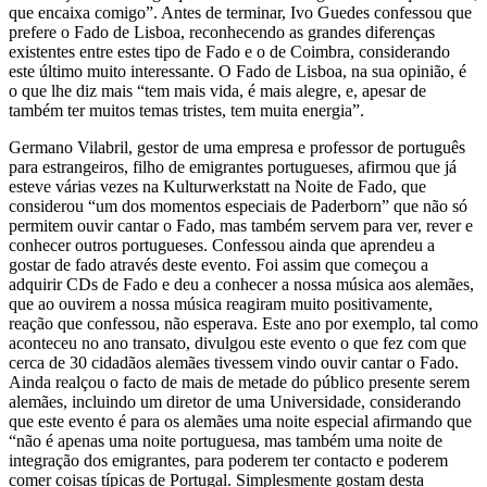
que encaixa comigo”. Antes de terminar, Ivo Guedes confessou que
prefere o Fado de Lisboa, reconhecendo as grandes diferenças
existentes entre estes tipo de Fado e o de Coimbra, considerando
este último muito interessante. O Fado de Lisboa, na sua opinião, é
o que lhe diz mais “tem mais vida, é mais alegre, e, apesar de
também ter muitos temas tristes, tem muita energia”.
Germano Vilabril, gestor de uma empresa e professor de português
para estrangeiros, filho de emigrantes portugueses, afirmou que já
esteve várias vezes na Kulturwerkstatt na Noite de Fado, que
considerou “um dos momentos especiais de Paderborn” que não só
permitem ouvir cantar o Fado, mas também servem para ver, rever e
conhecer outros portugueses. Confessou ainda que aprendeu a
gostar de fado através deste evento. Foi assim que começou a
adquirir CDs de Fado e deu a conhecer a nossa música aos alemães,
que ao ouvirem a nossa música reagiram muito positivamente,
reação que confessou, não esperava. Este ano por exemplo, tal como
aconteceu no ano transato, divulgou este evento o que fez com que
cerca de 30 cidadãos alemães tivessem vindo ouvir cantar o Fado.
Ainda realçou o facto de mais de metade do público presente serem
alemães, incluindo um diretor de uma Universidade, considerando
que este evento é para os alemães uma noite especial afirmando que
“não é apenas uma noite portuguesa, mas também uma noite de
integração dos emigrantes, para poderem ter contacto e poderem
comer coisas típicas de Portugal. Simplesmente gostam desta