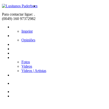
Para contactar ligue: .
(0049) 160 97372982
Home
Imprint
Sobre nós
Opiniões
Fadistas
Músicos
Notícias
Galerias
Fotos
Videos
Videos | Artistas
Contacto