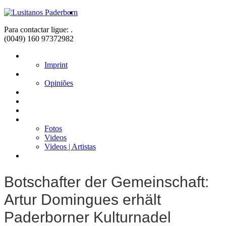
Para contactar ligue: .
(0049) 160 97372982
Home
Imprint
Sobre nós
Opiniões
Fadistas
Músicos
Notícias
Galerias
Fotos
Videos
Videos | Artistas
Contacto
Botschafter der Gemeinschaft:
Artur Domingues erhält
Paderborner Kulturnadel