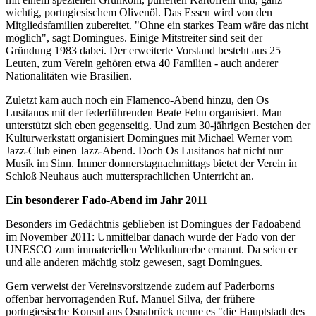
wichtig, portugiesischem Olivenöl. Das Essen wird von den
Mitgliedsfamilien zubereitet. "Ohne ein starkes Team wäre das nicht
möglich", sagt Domingues. Einige Mitstreiter sind seit der
Gründung 1983 dabei. Der erweiterte Vorstand besteht aus 25
Leuten, zum Verein gehören etwa 40 Familien - auch anderer
Nationalitäten wie Brasilien.
Zuletzt kam auch noch ein Flamenco-Abend hinzu, den Os
Lusitanos mit der federführenden Beate Fehn organisiert. Man
unterstützt sich eben gegenseitig. Und zum 30-jährigen Bestehen der
Kulturwerkstatt organisiert Domingues mit Michael Werner vom
Jazz-Club einen Jazz-Abend. Doch Os Lusitanos hat nicht nur
Musik im Sinn. Immer donnerstagnachmittags bietet der Verein in
Schloß Neuhaus auch muttersprachlichen Unterricht an.
Ein besonderer Fado-Abend im Jahr 2011
Besonders im Gedächtnis geblieben ist Domingues der Fadoabend
im November 2011: Unmittelbar danach wurde der Fado von der
UNESCO zum immateriellen Weltkulturerbe ernannt. Da seien er
und alle anderen mächtig stolz gewesen, sagt Domingues.
Gern verweist der Vereinsvorsitzende zudem auf Paderborns
offenbar hervorragenden Ruf. Manuel Silva, der frühere
portugiesische Konsul aus Osnabrück nenne es "die Hauptstadt des