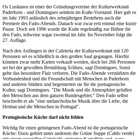
Os Lusitanos ist einer der Gründungsvereine der Kulturwerkstatt
Paderborn - und Domingues seitdem im Kulte-Vorstand. Hier gab es
im Jahr 1993 anlässlich des zehnjährigen Bestehens auch die
Premiere des Fado-Abends. Danach war zwar erst einmal eine kurze
Pause. Doch seit 1996 wurde die Kulte regelmäßig zur Bühne für
den Fado, teilweise sogar zweimal im Jahr. Im November folgt die
27. Auflage.
Nach den Anfängen in der Cafeteria der Kulturwerkstatt mit 120
Personen sei es schließlich in den großen Saal gegangen. Hierfür
könnten zwar mehr Karten verkauft werden, doch bei 266 Personen
sei bei der gewollten Bestuhlung Schluss, sagt Domingues. Sonst
gehe das besondere Flair verloren. Die Fado-Abende verstärkten die
Verbundenheit und die Freundschaft mit Menschen in Paderborn
und anderen Städten und begeisterten sie für die portugiesische
Kultur, sagt Domingues. "Die Musik und die Atmosphäre gefallen
den Menschen aus dem ganzen Bundesgebiet." Den Fado selbst
beschreibt er als "eine melancholische Musik über die Liebe, die
Heimat und die Menschen in Portugal".
Protugiesische Küche darf nicht fehlen
Wichtig für einen gelungenen Fado-Abend ist die portugiesische
Küche: Dazu gehört unter anderem die Grüne Suppe (Caldo verde)
mit einem speziellen Grünkohl, pürierten Kartoffeln und, ganz