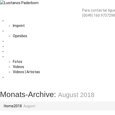
Para contactar ligue:
(0049) 160 973729
Home
Imprint
Sobre nós
Opiniões
Fadistas
Músicos
Notícias
Galerias
Fotos
Videos
Videos | Artistas
Contacto
Monats-Archive:
August 2018
Home
2018
August