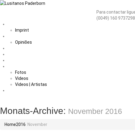
Para contactar ligue:
(0049) 160 973729
Home
Imprint
Sobre nós
Opiniões
Fadistas
Músicos
Notícias
Galerias
Fotos
Videos
Videos | Artistas
Contacto
Monats-Archive:
November 2016
Home
2016
November