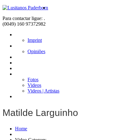
Para contactar ligue: .
(0049) 160 97372982
Home
Imprint
Sobre nós
Opiniões
Fadistas
Músicos
Notícias
Galerias
Fotos
Videos
Videos | Artistas
Contacto
Matilde Larguinho
Home
Video Category