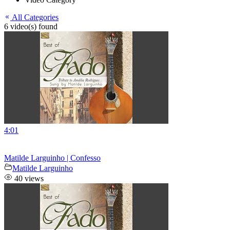
All Categories
6 video(s) found
4:01
Matilde Larguinho | Confesso
Matilde Larguinho
40 views