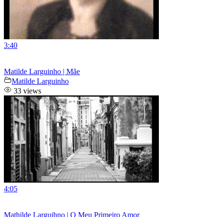
3:40
Matilde Larguinho | Mãe
Matilde Larguinho
33 views
4:05
Mathilde Larguihno | O Meu Primeiro Amor