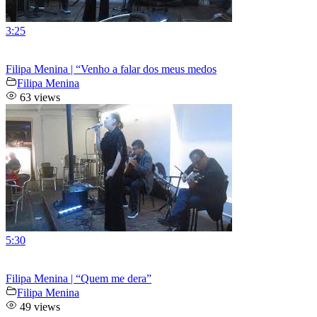
3:25
Filipa Menina | “Venho a falar dos meus medos
Filipa Menina
63 views
5:30
Filipa Menina | “Quem me dera”
Filipa Menina
49 views