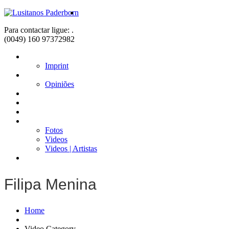
Para contactar ligue: .
(0049) 160 97372982
Home
Imprint
Sobre nós
Opiniões
Fadistas
Músicos
Notícias
Galerias
Fotos
Videos
Videos | Artistas
Contacto
Filipa Menina
Home
Video Category