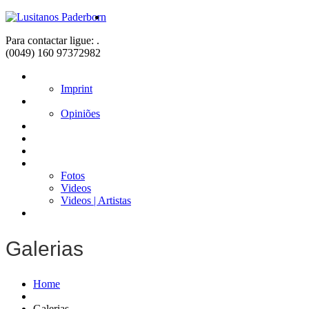
Para contactar ligue: .
(0049) 160 97372982
Home
Imprint
Sobre nós
Opiniões
Fadistas
Músicos
Notícias
Galerias
Fotos
Videos
Videos | Artistas
Contacto
Galerias
Home
Galerias