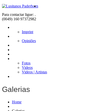
Para contactar ligue: .
(0049) 160 97372982
Home
Imprint
Sobre nós
Opiniões
Fadistas
Músicos
Notícias
Galerias
Fotos
Videos
Videos | Artistas
Contacto
Galerias
Home
Galerias